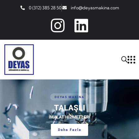
0 (312) 385 28 50
info@deyasmakina.com
DEYAS MAKİNA
TALAŞLI
İMALAT HİZMETLERİ
Daha Fazla