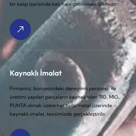
bir kalıp içerisinde katı hale getirilmesi işlemidir.
Kaynaklı İmalat
Firmamız, bünyesindeki deneyimli personeli ile
üretimi yapılan parçaların kaynak isleri TIG, MIG,
PUNTA olmak üzere her türlü metal üzerinde
kaynaklı imalat, tesisimizde gerçekleştirilir.