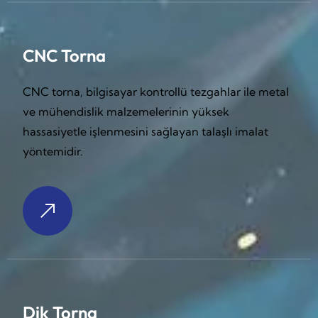
CNC Torna
CNC torna, bilgisayar kontrollü tezgahlar ile metal
ve mühendislik malzemelerinin yüksek
hassasiyetle işlenmesini sağlayan talaşlı imalat
yöntemidir.
Dik Torna