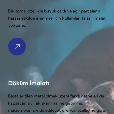
Dik torna, özellikle büyük çaplı ve ağır parçaların
hassas şekilde işlenmesi için kullanılan talaşlı imalat
yöntemidir.
Döküm İmalatı
Başta eritilen metal olmak üzere farklı nesneleri de
kapsayan sıvı (akışkan) haline getirilmiş
malzemelerin, elde edilecek ürünün özelliğine göre