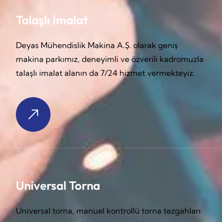
Talaşlı İmalat
Deyas Mühendislik Makina A.Ş. olarak geniş
makina parkımız, deneyimli ve özverili kadromuzla
talaşlı imalat alanın da 7/24 hizmet vermekteyiz.
Universal Torna
Universal torna, manuel kontrollü torna tezgahları