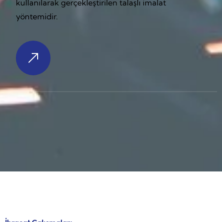
kullanılarak gerçekleştirilen talaşlı imalat
yöntemidir.